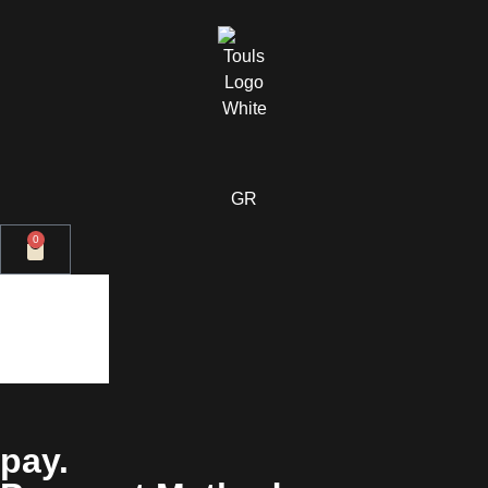
content
GR
0
pay.